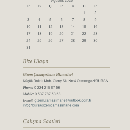
Ağustos 2026
P
S
Ç
P
C
C
P
1
2
3
4
5
6
7
8
9
10
11
12
13
14
15
16
17
18
19
20
21
22
23
24
25
26
27
28
29
30
31
Bize Ulaşın
Gizem Çamaşırhane Hizmetleri
Küçük Balıklı Mah. Olcay Sk. No:4 Osmangazi/BURSA
0 224 215 07 56
Phone:
0 537 787 53 68
Mobile:
gizem.camasirhane@outlook.com.tr
E-mail:
info@bursagizemcamasirhane.com
Çalışma Saatleri