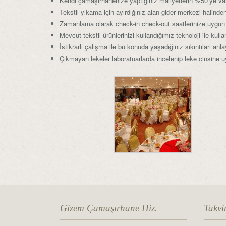
Kendi çamaşırhanenize yaptığınız maliyetlerin %50’ye var
Tekstil yıkama için ayırdığınız alan gider merkezi halind
Zamanlama olarak check-in check-out saatlerinize uygun ol
Mevcut tekstil ürünlerinizi kullandığımız teknoloji ile ku
İstikrarlı çalışma ile bu konuda yaşadığınız sıkıntıları a
Çıkmayan lekeler laboratuarlarda incelenip leke cinsine u
Gizem Çamaşırhane Hiz.
Takv