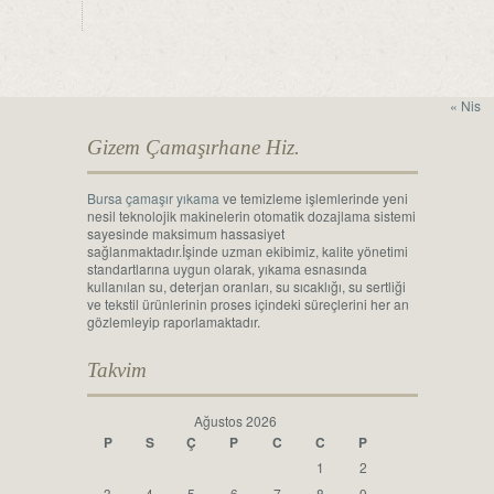
« Nis
Gizem Çamaşırhane Hiz.
Bursa çamaşır yıkama
ve temizleme işlemlerinde yeni
nesil teknolojik makinelerin otomatik dozajlama sistemi
sayesinde maksimum hassasiyet
sağlanmaktadır.İşinde uzman ekibimiz, kalite yönetimi
standartlarına uygun olarak, yıkama esnasında
kullanılan su, deterjan oranları, su sıcaklığı, su sertliği
ve tekstil ürünlerinin proses içindeki süreçlerini her an
gözlemleyip raporlamaktadır.
Takvim
Ağustos 2026
P
S
Ç
P
C
C
P
1
2
3
4
5
6
7
8
9