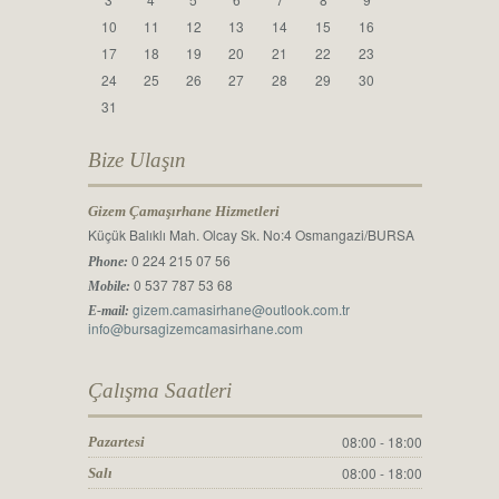
10
11
12
13
14
15
16
17
18
19
20
21
22
23
24
25
26
27
28
29
30
31
Bize Ulaşın
Gizem Çamaşırhane Hizmetleri
Küçük Balıklı Mah. Olcay Sk. No:4 Osmangazi/BURSA
0 224 215 07 56
Phone:
0 537 787 53 68
Mobile:
gizem.camasirhane@outlook.com.tr
E-mail:
info@bursagizemcamasirhane.com
Çalışma Saatleri
08:00 - 18:00
Pazartesi
08:00 - 18:00
Salı