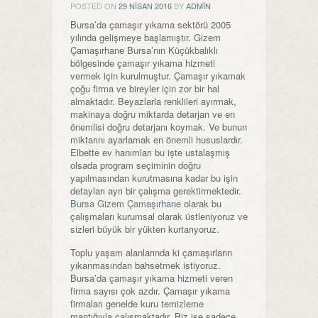
POSTED ON
29 NISAN 2016
BY
ADMIN
Bursa’da çamaşır yıkama sektörü 2005
yılında gelişmeye başlamıştır. Gizem
Çamaşırhane Bursa’nın Küçükbalıklı
bölgesinde çamaşır yıkama hizmeti
vermek için kurulmuştur. Çamaşır yıkamak
çoğu firma ve bireyler için zor bir hal
almaktadır. Beyazlarla renklileri ayırmak,
makinaya doğru miktarda detarjan ve en
önemlisi doğru detarjanı koymak. Ve bunun
miktarını ayarlamak en önemli hususlardır.
Elbette ev hanımları bu işte ustalaşmış
olsada program seçiminin doğru
yapılmasından kurutmasına kadar bu işin
detayları ayrı bir çalışma gerektirmektedir.
Bursa Gizem Çamaşırhane
olarak bu
çalışmaları kurumsal olarak üstleniyoruz ve
sizleri büyük bir yükten kurtarıyoruz.
Toplu yaşam alanlarında ki çamaşırların
yıkanmasından bahsetmek istiyoruz.
Bursa’da çamaşır yıkama hizmeti veren
firma sayısı çok azdır. Çamaşır yıkama
firmaları genelde kuru temizleme
mantığıyla çalışmaktadır. Biz ise sadece